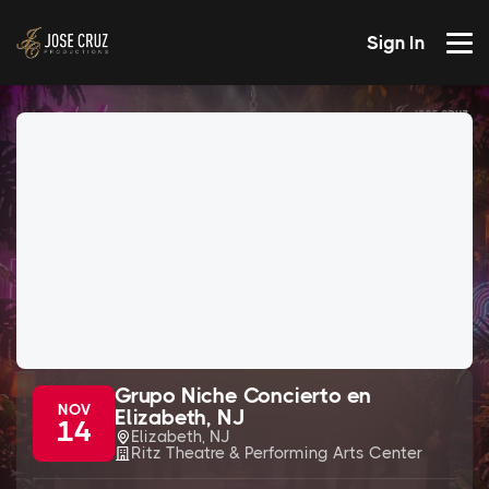
Sign In
Grupo Niche Concierto en
NOV
Elizabeth, NJ
14
Elizabeth, NJ
Ritz Theatre & Performing Arts Center